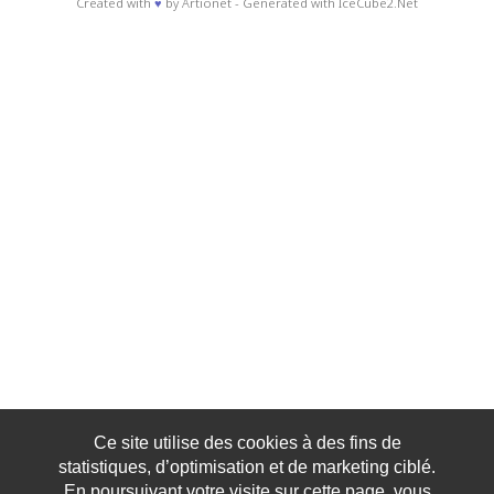
Created with
♥
by
Artionet
-
Generated with IceCube2.Net
Ce site utilise des cookies à des fins de
statistiques, d’optimisation et de marketing ciblé.
En poursuivant votre visite sur cette page, vous